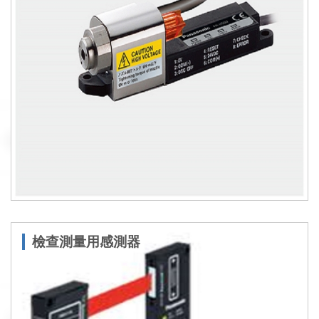
檢查測量用感測器