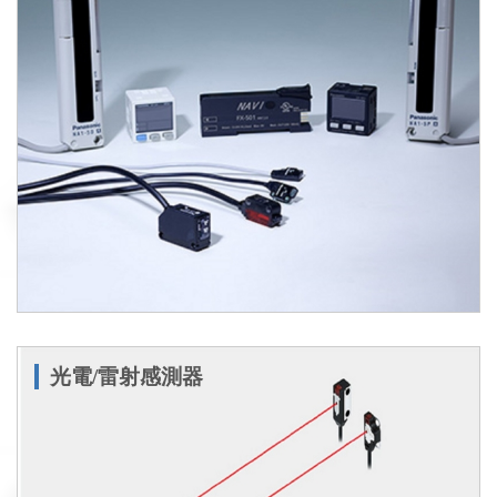
光電/雷射感測器