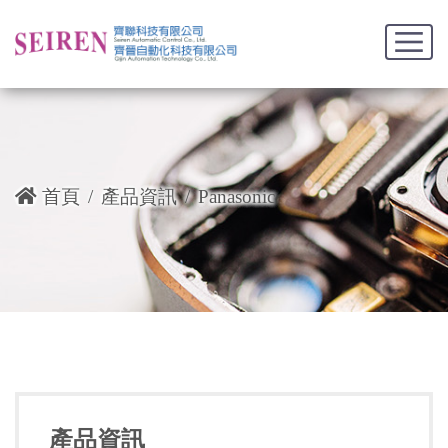
首頁
產品資訊
Panasonic
產品資訊