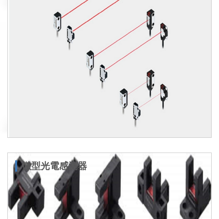
微型光電感測器