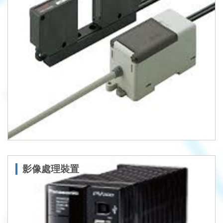
影像處理裝置