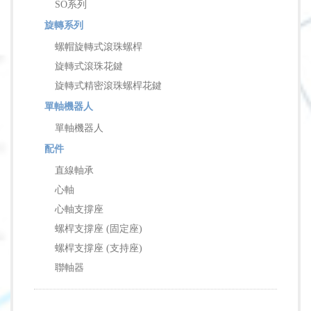
SO系列
旋轉系列
螺帽旋轉式滾珠螺桿
旋轉式滾珠花鍵
旋轉式精密滾珠螺桿花鍵
單軸機器人
單軸機器人
配件
直線軸承
心軸
心軸支撐座
螺桿支撐座 (固定座)
螺桿支撐座 (支持座)
聯軸器