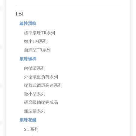
TBI
線性滑軌
標準滾珠TR系列
微小TM系列
自潤型TR系列
滾珠螺桿
內循環系列
外循環重負荷系列
端蓋式循環高速系列
微小型系列
研磨級軸端完成品
無法蘭系列
滾珠花鍵
SL 系列