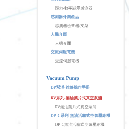
壓力/數字顯示感測器
感測器外圍產品
感測器檢查器/支架
人機介面
人機介面
交流伺服電機
交流伺服電機
Vacuum Pump
DP幫浦-維修操作手冊
RV系列-無油葉片式真空泵浦
RV無油葉片式真空泵浦
DP-C系列-無油活塞式空氣壓縮機
DP-C無油活塞式空氣壓縮機