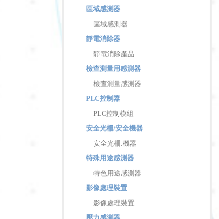
區域感測器
區域感測器
靜電消除器
靜電消除產品
檢查測量用感測器
檢查測量感測器
PLC控制器
PLC控制模組
安全光柵/安全機器
安全光柵.機器
特殊用途感測器
特色用途感測器
影像處理裝置
影像處理裝置
壓力感測器