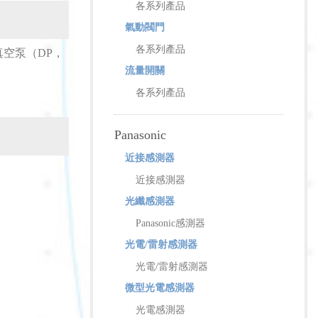
各系列產品
氣動閥門
各系列產品
真空泵（DP，
流量開關
各系列產品
Panasonic
近接感測器
近接感測器
光纖感測器
Panasonic感測器
光電/雷射感測器
光電/雷射感測器
微型光電感測器
光電感測器