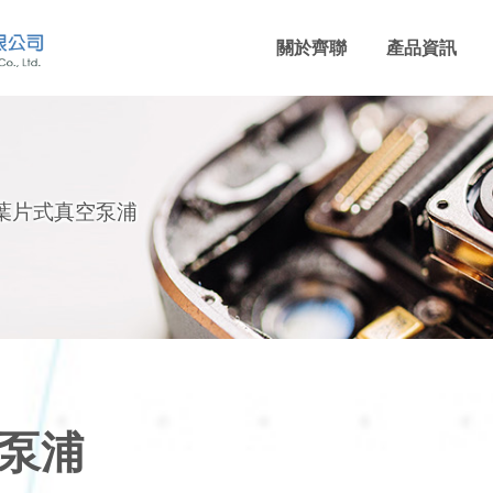
關於齊聯
產品資訊
油葉片式真空泵浦
空泵浦