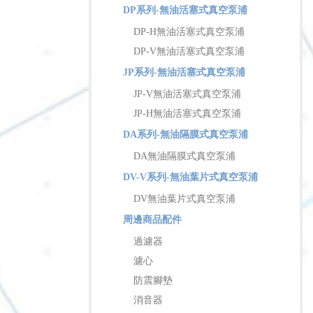
DP系列-無油活塞式真空泵浦
DP-H無油活塞式真空泵浦
DP-V無油活塞式真空泵浦
JP系列-無油活塞式真空泵浦
JP-V無油活塞式真空泵浦
JP-H無油活塞式真空泵浦
DA系列-無油隔膜式真空泵浦
DA無油隔膜式真空泵浦
DV-V系列-無油葉片式真空泵浦
DV無油葉片式真空泵浦
周邊商品配件
過濾器
濾心
防震腳墊
消音器