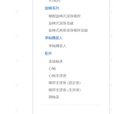
SO系列
旋轉系列
螺帽旋轉式滾珠螺桿
旋轉式滾珠花鍵
旋轉式精密滾珠螺桿花鍵
單軸機器人
單軸機器人
配件
直線軸承
心軸
心軸支撐座
螺桿支撐座 (固定座)
螺桿支撐座 (支持座)
聯軸器