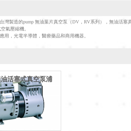
灣製造的pump 無油葉片真空泵（DV，RV系列），無油活塞
式空氣壓縮機。
應用，光電半導體，醫療藥品和商用機器。
H無油活塞式真空泵浦