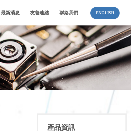
最新消息
友善連結
聯絡我們
ENGLISH
產品資訊