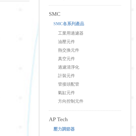
SMC
SMC各系列產品
工業用過濾器
油壓元件
熱交換元件
真空元件
過濾清淨化
計裝元件
管接頭配管
氣缸元件
方向控制元件
AP Tech
壓力調節器