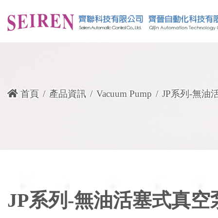
首頁
產品資訊
Vacuum Pump
JP系列-無
JP系列-無油活塞式真空