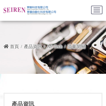
首頁
產品資訊
AP Tech
流量開關
產品資訊