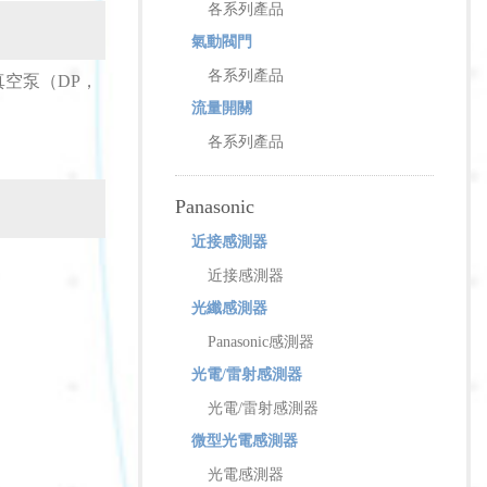
各系列產品
氣動閥門
各系列產品
真空泵（DP，
流量開關
各系列產品
Panasonic
近接感測器
近接感測器
光纖感測器
Panasonic感測器
光電/雷射感測器
光電/雷射感測器
微型光電感測器
光電感測器