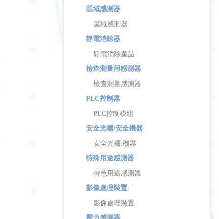
區域感測器
區域感測器
靜電消除器
靜電消除產品
檢查測量用感測器
檢查測量感測器
PLC控制器
PLC控制模組
安全光柵/安全機器
安全光柵.機器
特殊用途感測器
特色用途感測器
影像處理裝置
影像處理裝置
壓力感測器