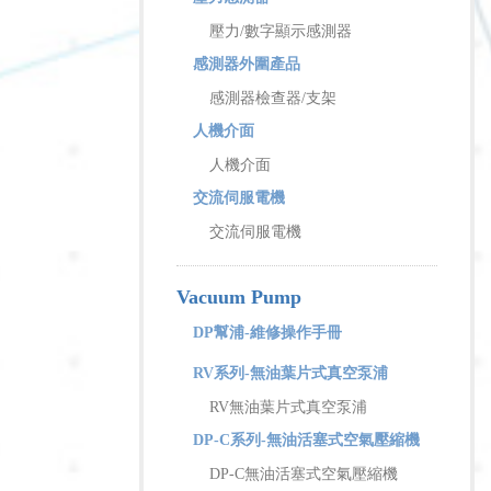
壓力/數字顯示感測器
感測器外圍產品
感測器檢查器/支架
人機介面
人機介面
交流伺服電機
交流伺服電機
Vacuum Pump
DP幫浦-維修操作手冊
RV系列-無油葉片式真空泵浦
RV無油葉片式真空泵浦
DP-C系列-無油活塞式空氣壓縮機
DP-C無油活塞式空氣壓縮機