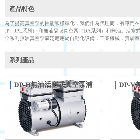
產品特色
為了提高真空泵的性能和標準化，我們作為代理商，有專門在台
JP，JPL系列） 和無油隔膜真空泵（DA系列）和無油。活塞
全系列無油真空泵廣泛應用於自動化設備，工業機械，實驗室
系列產品
DP-H無油活塞式真空泵浦
DP-