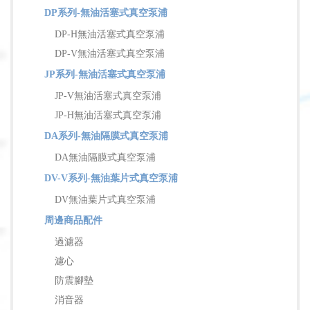
DP系列-無油活塞式真空泵浦
DP-H無油活塞式真空泵浦
DP-V無油活塞式真空泵浦
JP系列-無油活塞式真空泵浦
JP-V無油活塞式真空泵浦
JP-H無油活塞式真空泵浦
DA系列-無油隔膜式真空泵浦
DA無油隔膜式真空泵浦
DV-V系列-無油葉片式真空泵浦
DV無油葉片式真空泵浦
周邊商品配件
過濾器
濾心
防震腳墊
消音器