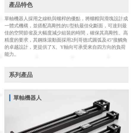
產品特色
單軸機器人採用之線軌與螺桿的優點，將螺帽與滑塊設計成
一體式機構，並搭配高剛性的U型軌最佳化斷面，可達到最
佳的空間節省及大幅度減少組裝的時間，確保其高剛性、高
精度的要求，其鋼珠滾動面採用2列哥德式圓弧及45°接觸角
的卓越設計，更提供了X、Y軸向可承受來自四方向的負荷
能力。
系列產品
單軸機器人