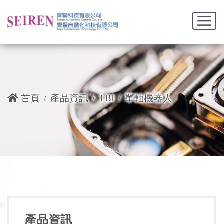
首頁
產品資訊
TBI
單軸機器人
產品資訊