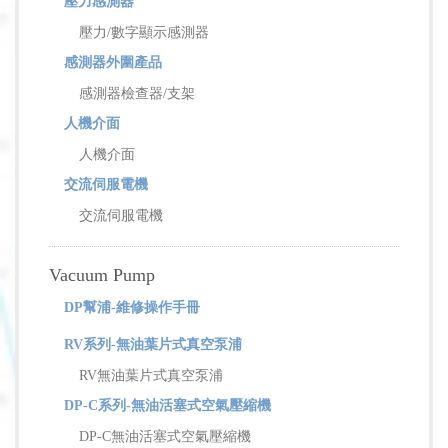
壓力感測器
壓力/數字顯示感測器
感測器外圍產品
感測器檢查器/支架
人機介面
人機介面
交流伺服電機
交流伺服電機
Vacuum Pump
DP幫浦-維修操作手冊
RV系列-無油葉片式真空泵浦
RV無油葉片式真空泵浦
DP-C系列-無油活塞式空氣壓縮機
DP-C無油活塞式空氣壓縮機