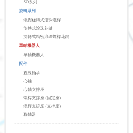
SO系列
旋轉系列
螺帽旋轉式滾珠螺桿
旋轉式滾珠花鍵
旋轉式精密滾珠螺桿花鍵
單軸機器人
單軸機器人
配件
直線軸承
心軸
心軸支撐座
螺桿支撐座 (固定座)
螺桿支撐座 (支持座)
聯軸器