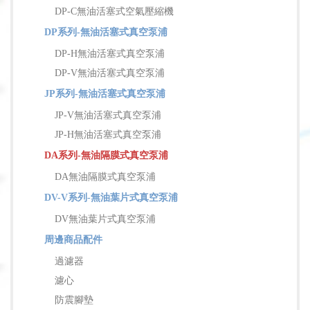
DP-C無油活塞式空氣壓縮機
DP系列-無油活塞式真空泵浦
DP-H無油活塞式真空泵浦
DP-V無油活塞式真空泵浦
JP系列-無油活塞式真空泵浦
JP-V無油活塞式真空泵浦
JP-H無油活塞式真空泵浦
DA系列-無油隔膜式真空泵浦
DA無油隔膜式真空泵浦
DV-V系列-無油葉片式真空泵浦
DV無油葉片式真空泵浦
周邊商品配件
過濾器
濾心
防震腳墊