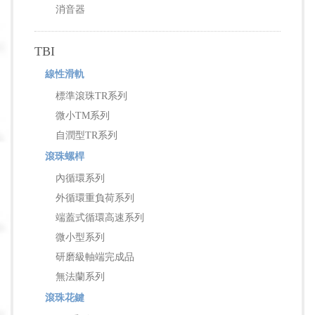
消音器
TBI
線性滑軌
標準滾珠TR系列
微小TM系列
自潤型TR系列
滾珠螺桿
內循環系列
外循環重負荷系列
端蓋式循環高速系列
微小型系列
研磨級軸端完成品
無法蘭系列
滾珠花鍵