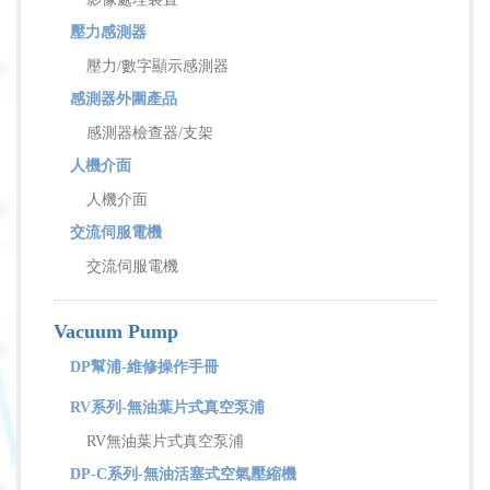
壓力感測器
壓力/數字顯示感測器
感測器外圍產品
感測器檢查器/支架
人機介面
人機介面
交流伺服電機
交流伺服電機
Vacuum Pump
DP幫浦-維修操作手冊
RV系列-無油葉片式真空泵浦
RV無油葉片式真空泵浦
DP-C系列-無油活塞式空氣壓縮機