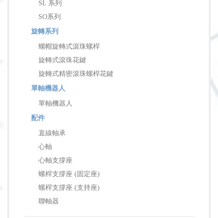
SL 系列
SO系列
旋轉系列
螺帽旋轉式滾珠螺桿
旋轉式滾珠花鍵
旋轉式精密滾珠螺桿花鍵
單軸機器人
單軸機器人
配件
直線軸承
心軸
心軸支撐座
螺桿支撐座 (固定座)
螺桿支撐座 (支持座)
聯軸器