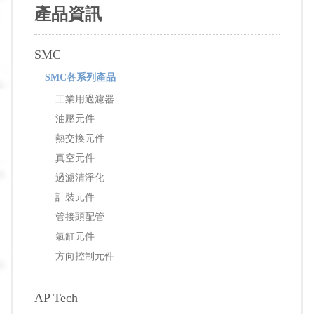
產品資訊
SMC
SMC各系列產品
工業用過濾器
油壓元件
熱交換元件
真空元件
過濾清淨化
計裝元件
管接頭配管
氣缸元件
方向控制元件
AP Tech