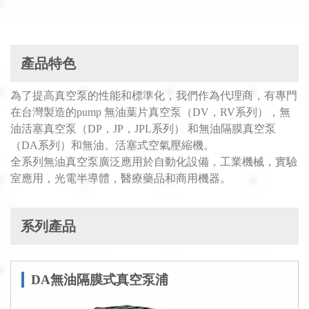
產品特色
為了提高真空泵的性能和標準化，我們作為代理商，有專門
在台灣製造的pump 無油葉片真空泵（DV，RV系列），無
油活塞真空泵（DP，JP，JPL系列） 和無油隔膜真空泵
（DA系列）和無油。活塞式空氣壓縮機。
全系列無油真空泵廣泛應用於自動化設備，工業機械，實驗
室應用，光電半導體，醫療藥品和商用機器。
系列產品
DA無油隔膜式真空泵浦