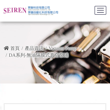
首頁
產品資訊
Vacuum Pump
DA系列-無油隔膜式真空泵浦