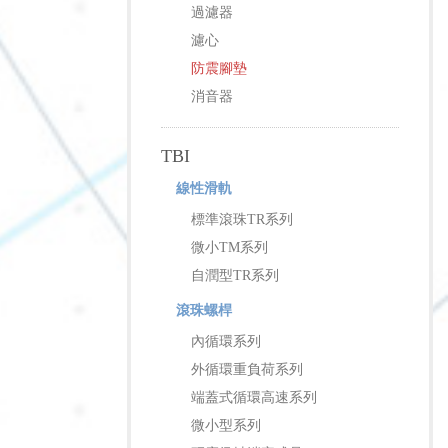
過濾器
濾心
防震腳墊
消音器
TBI
線性滑軌
標準滾珠TR系列
微小TM系列
自潤型TR系列
滾珠螺桿
內循環系列
外循環重負荷系列
端蓋式循環高速系列
微小型系列