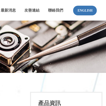
最新消息
友善連結
聯絡我們
ENGLISH
產品資訊