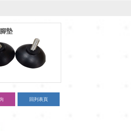
腳墊
詢
回列表頁