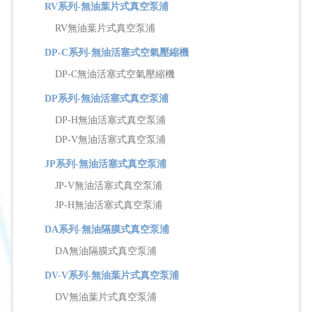
RV系列-無油葉片式真空泵浦
RV無油葉片式真空泵浦
DP-C系列-無油活塞式空氣壓縮機
DP-C無油活塞式空氣壓縮機
DP系列-無油活塞式真空泵浦
DP-H無油活塞式真空泵浦
DP-V無油活塞式真空泵浦
JP系列-無油活塞式真空泵浦
JP-V無油活塞式真空泵浦
JP-H無油活塞式真空泵浦
DA系列-無油隔膜式真空泵浦
DA無油隔膜式真空泵浦
DV-V系列-無油葉片式真空泵浦
DV無油葉片式真空泵浦