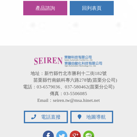
產品諮詢
回列表頁
地址：新竹縣竹北市勝利十二街182號
苗栗縣竹南鎮科專六路278號(苗栗分公司)
電話：03-6579036、037-580462(苗栗分公司)
傳真：03-5506085
Email：seiren.tw@msa.hinet.net
電話直撥
地圖導航