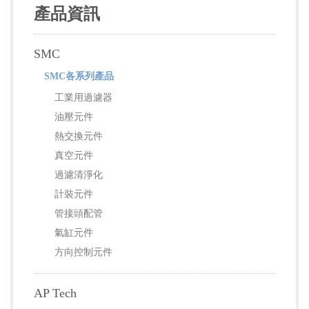
產品資訊
SMC
SMC各系列產品
工業用過濾器
油壓元件
熱交換元件
真空元件
過濾清淨化
計裝元件
管接頭配管
氣缸元件
方向控制元件
AP Tech