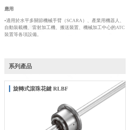
應用
•適用於水平多關節機械手臂（SCARA）、產業用機器人、
自動裝載機、雷射加工機、搬送裝置、機械加工中心的ATC
裝置等各項設備。
系列產品
旋轉式滾珠花鍵 RLBF