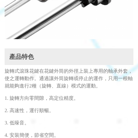
產品特色
旋轉式滾珠花鍵在花鍵外筒的外徑上裝上專用的軸承外套，
使之運轉動作。通過讓外筒旋轉或停止的運作，只用一根軸
就能夠進行2種（旋轉、直線）模式的運動。
1. 旋轉方向零間隙，高定位精度。
2. 高速性，運行順暢。
3. 低噪音。
4. 安裝簡便，節省空間。