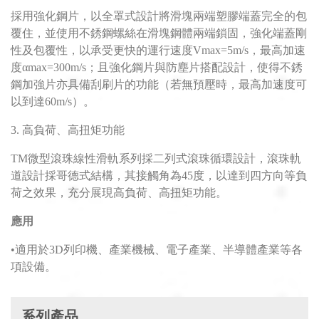
採用強化鋼片，以全罩式設計將滑塊兩端塑膠端蓋完全的包
覆住，並使用不銹鋼螺絲在滑塊鋼體兩端鎖固，強化端蓋剛
性及包覆性，以承受更快的運行速度Vmax=5m/s，最高加速
度αmax=300m/s；且強化鋼片與防塵片搭配設計，使得不銹
鋼加強片亦具備刮刷片的功能（若無預壓時，最高加速度可
以到達60m/s）。
3. 高負荷、高扭矩功能
TM微型滾珠線性滑軌系列採二列式滾珠循環設計，滾珠軌
道設計採哥德式結構，其接觸角為45度，以達到四方向等負
荷之效果，充分展現高負荷、高扭矩功能。
應用
•適用於3D列印機、產業機械、電子產業、半導體產業等各
項設備。
系列產品